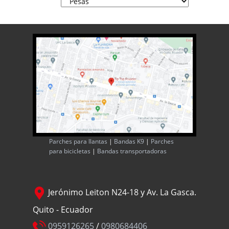
Parches para llantas
|
Bandas K9
|
Parches
para bicicletas
|
Bandas transportadoras
Jerónimo Leiton N24-18 y Av. La Gasca.
Quito - Ecuador
0959126265
/
0980684406