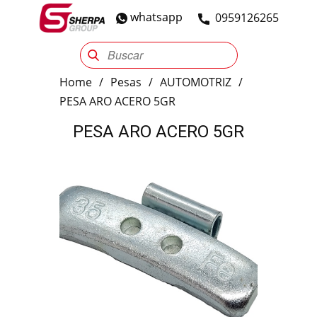
whatsapp
​0959126265
Sherpa Group
Reencauche
Automotriz
Industrial
Home
/
Pesas
/
AUTOMOTRIZ
/
PESA ARO ACERO 5GR
PESA ARO ACERO 5GR