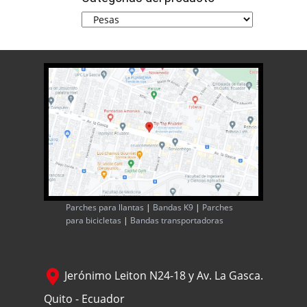
Parches para llantas
|
Bandas K9
|
Parches
para bicicletas
|
Bandas transportadoras
Jerónimo Leiton N24-18 y Av. La Gasca.
Quito - Ecuador