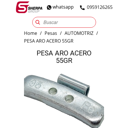
whatsapp
​0959126265
Sherpa Group
Reencauche
Automotriz
Industrial
Home
/
Pesas
/
AUTOMOTRIZ
/
PESA ARO ACERO 55GR
PESA ARO ACERO
55GR