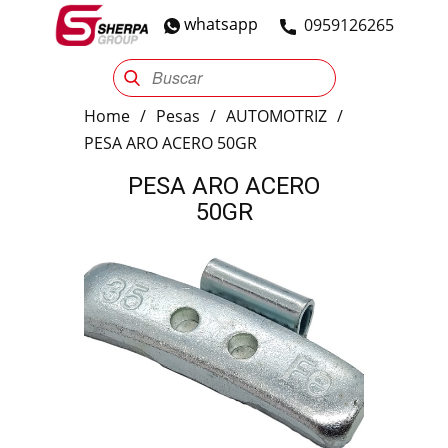
whatsapp
​0959126265
Sherpa Group
Reencauche
Automotriz
Industrial
Home
/
Pesas
/
AUTOMOTRIZ
/
PESA ARO ACERO 50GR
PESA ARO ACERO
50GR