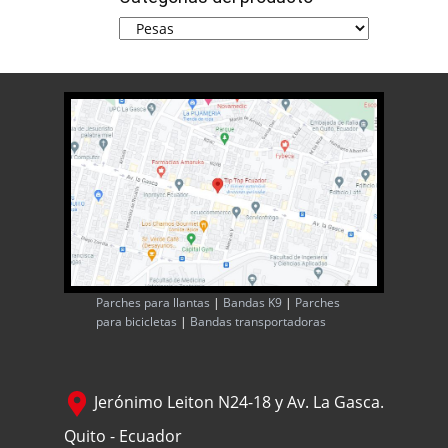
Parches para llantas
|
Bandas K9
|
Parches
para bicicletas
|
Bandas transportadoras
Jerónimo Leiton N24-18 y Av. La Gasca.
Quito - Ecuador