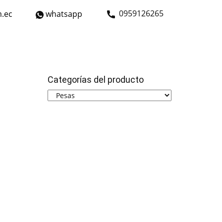
​0959126265
.ec
whatsapp
strial
Bicicletas
Nosotros
Contáctanos
Categorías del producto