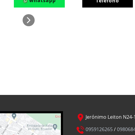
whatsapp
Teléfono
Jerónimo Leiton N24-1
0959126265
/
098068