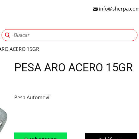
info@sherpa.com
Sherpa Group
Reencauche
Automotriz
Indu
ARO ACERO 15GR
PESA ARO ACERO 15GR
Pesa Automovil