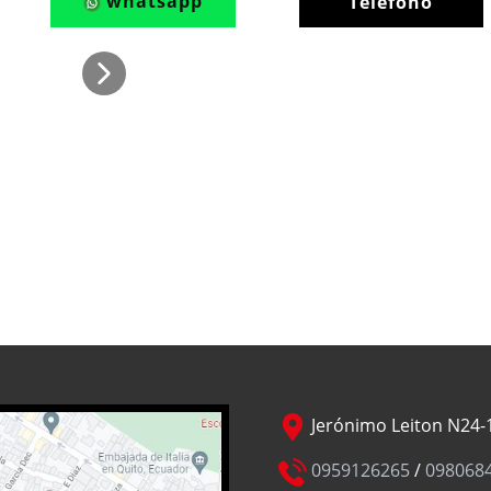
whatsapp
Teléfono
Jerónimo Leiton N24-1
0959126265
/
098068