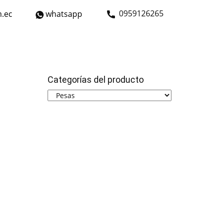
​0959126265
.ec
whatsapp
strial
Bicicletas
Nosotros
Contáctanos
Categorías del producto