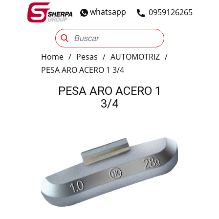
whatsapp
​0959126265
Sherpa Group
Reencauche
Automotriz
Industrial
Home
/
Pesas
/
AUTOMOTRIZ
/
PESA ARO ACERO 1 3/4
PESA ARO ACERO 1
3/4