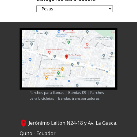
Parches para llantas
|
Bandas K9
|
Parches
para bicicletas
|
Bandas transportadoras
Jerónimo Leiton N24-18 y Av. La Gasca.
Quito - Ecuador