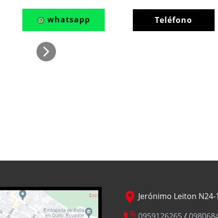
whatsapp
Teléfono
Jerónimo Leiton N24-1
0959126265
/
098068