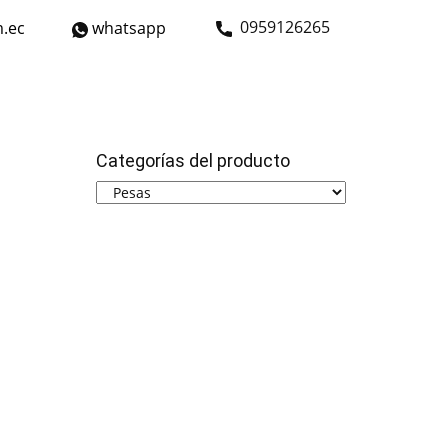
​0959126265
.ec
whatsapp
strial
Bicicletas
Nosotros
Contáctanos
Categorías del producto