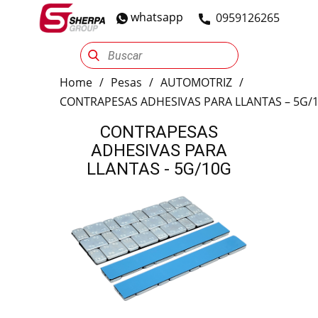
whatsapp
​0959126265
Sherpa Group
Reencauche
Automotriz
Industrial
Home
/
Pesas
/
AUTOMOTRIZ
/
CONTRAPESAS ADHESIVAS PARA LLANTAS – 5G/
CONTRAPESAS
ADHESIVAS PARA
LLANTAS - 5G/10G