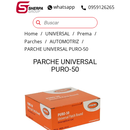
whatsapp
​0959126265
Sherpa Group
Reencauche
Automotriz
Industrial
Home
/
UNIVERSAL
/
Prema
/
Parches
/
AUTOMOTRIZ
/
PARCHE UNIVERSAL PURO-50
PARCHE UNIVERSAL
PURO-50