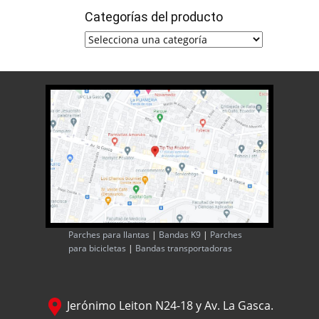
Categorías del producto
Parches para llantas
|
Bandas K9
|
Parches
para bicicletas
|
Bandas transportadoras
Jerónimo Leiton N24-18 y Av. La Gasca.