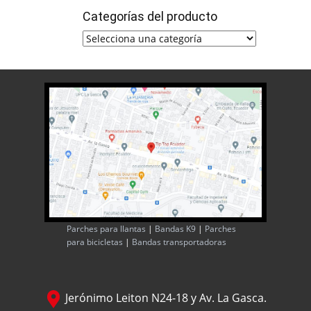
Categorías del producto
Parches para llantas
|
Bandas K9
|
Parches
para bicicletas
|
Bandas transportadoras
Jerónimo Leiton N24-18 y Av. La Gasca.