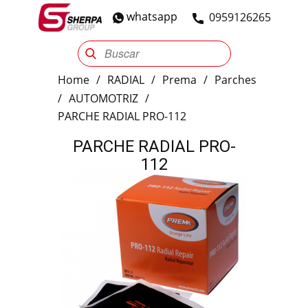
whatsapp
​0959126265
Sherpa Group
Reencauche
Automotriz
Industrial
Home
/
RADIAL
/
Prema
/
Parches
/
AUTOMOTRIZ
/
PARCHE RADIAL PRO-112
PARCHE RADIAL PRO-
112