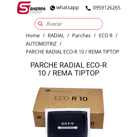
whatsapp
​0959126265
Sherpa Group
Reencauche
Automotriz
Industrial
Home
/
RADIAL
/
Parches
/
ECO R
/
AUTOMOTRIZ
/
PARCHE RADIAL ECO-R 10 / REMA TIPTOP
PARCHE RADIAL ECO-R
10 / REMA TIPTOP