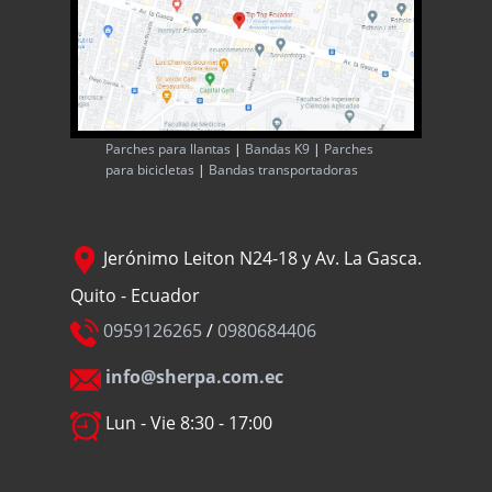
Parches para llantas
|
Bandas K9
|
Parches
para bicicletas
|
Bandas transportadoras
Jerónimo Leiton N24-18 y Av. La Gasca.
Quito - Ecuador
0959126265
/
0980684406
info@sherpa.com.ec
Lun - Vie 8:30 - 17:00