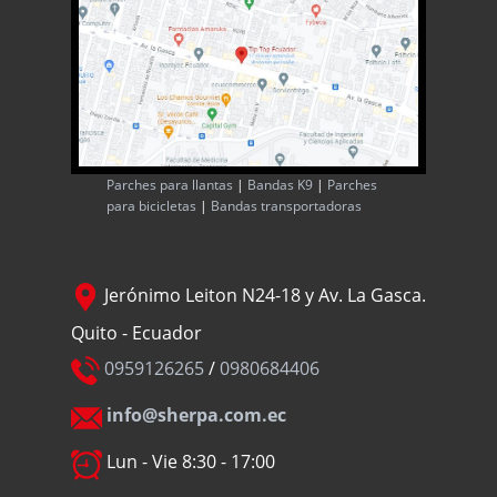
Parches para llantas
|
Bandas K9
|
Parches
para bicicletas
|
Bandas transportadoras
Jerónimo Leiton N24-18 y Av. La Gasca.
Quito - Ecuador
0959126265
/
0980684406
info@sherpa.com.ec
Lun - Vie 8:30 - 17:00