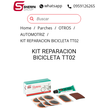
whatsapp
​0959126265
Sherpa Group
Reencauche
Automotriz
Industrial
Home
/
Parches
/
OTROS
/
AUTOMOTRIZ
/
KIT REPARACION BICICLETA TT02
KIT REPARACION
BICICLETA TT02