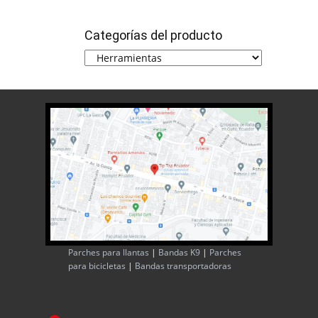
Categorías del producto
Parches para llantas
|
Bandas K9
|
Parches
para bicicletas
|
Bandas transportadoras