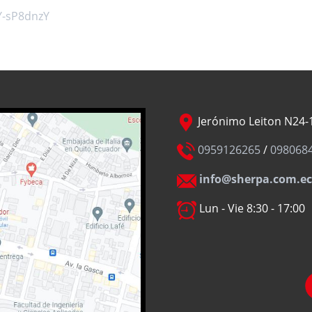
Y-sP8dnzY
Jerónimo Leiton N24-1
0959126265
/
098068
info@sherpa.com.ec
Lun - Vie 8:30 - 17:00