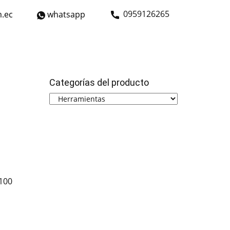
​0959126265
.ec
whatsapp
strial
Bicicletas
Nosotros
Contáctanos
Categorías del producto
100