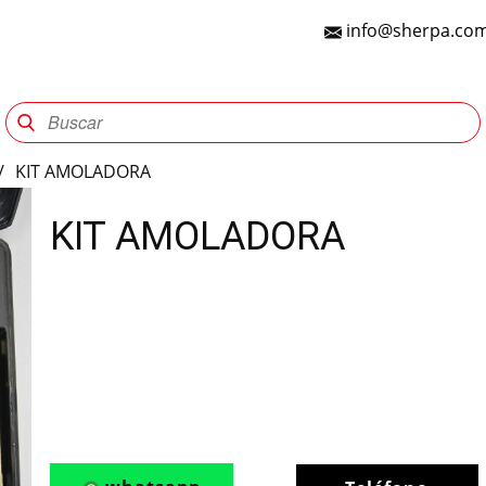
info@sherpa.com
Sherpa Group
Reencauche
Automotriz
Indu
/
KIT AMOLADORA
KIT AMOLADORA