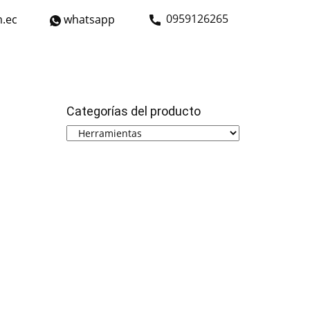
​0959126265
.ec
whatsapp
strial
Bicicletas
Nosotros
Contáctanos
Categorías del producto