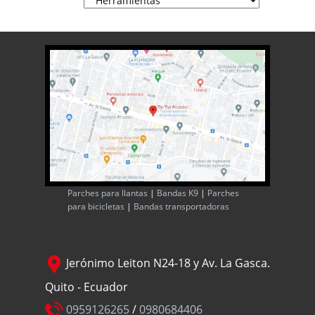
Parches para llantas
|
Bandas K9
|
Parches
para bicicletas
|
Bandas transportadoras
Jerónimo Leiton N24-18 y Av. La Gasca.
Quito - Ecuador
0959126265
/
0980684406