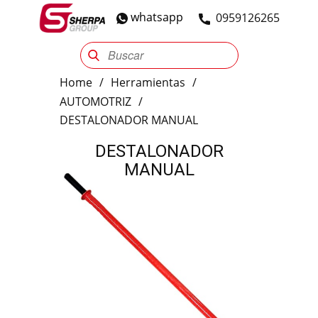
whatsapp
​0959126265
Sherpa Group
Reencauche
Automotriz
Industrial
Home
/
Herramientas
/
AUTOMOTRIZ
/
DESTALONADOR MANUAL
DESTALONADOR
MANUAL