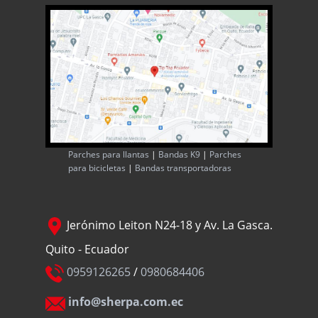
Parches para llantas
|
Bandas K9
|
Parches
para bicicletas
|
Bandas transportadoras
Jerónimo Leiton N24-18 y Av. La Gasca.
Quito - Ecuador
0959126265
/
0980684406
info@sherpa.com.ec