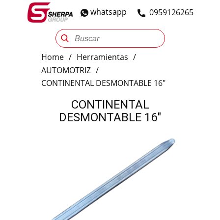
whatsapp
​0959126265
Sherpa Group
Reencauche
Automotriz
Industrial
Home
/
Herramientas
/
AUTOMOTRIZ
/
CONTINENTAL DESMONTABLE 16″
CONTINENTAL
DESMONTABLE 16"