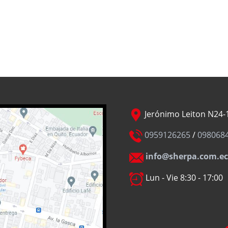
Jerónimo Leiton N24-1
0959126265
/
098068
info@sherpa.com.ec
Lun - Vie 8:30 - 17:00