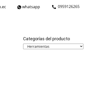
​0959126265
.ec
whatsapp
strial
Bicicletas
Nosotros
Contáctanos
Categorías del producto