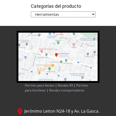
Categorías del producto
Parches para llantas
|
Bandas K9
|
Parches
para bicicletas
|
Bandas transportadoras
Jerónimo Leiton N24-18 y Av. La Gasca.