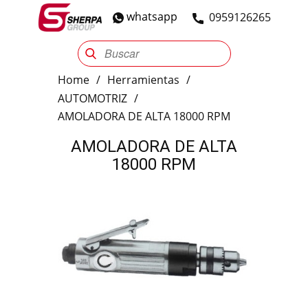
whatsapp
​0959126265
Sherpa Group
Reencauche
Automotriz
Industrial
Home
/
Herramientas
/
AUTOMOTRIZ
/
AMOLADORA DE ALTA 18000 RPM
AMOLADORA DE ALTA
18000 RPM