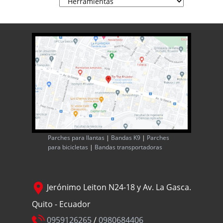
Parches para llantas
|
Bandas K9
|
Parches
para bicicletas
|
Bandas transportadoras
Jerónimo Leiton N24-18 y Av. La Gasca.
Quito - Ecuador
0959126265
/
0980684406