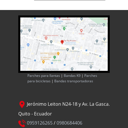
Parches para llantas
|
Bandas K9
|
Parches
para bicicletas
|
Bandas transportadoras
Jerónimo Leiton N24-18 y Av. La Gasca.
Quito - Ecuador
0959126265
/
0980684406