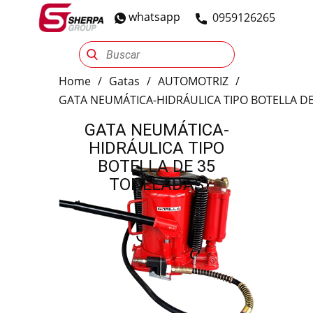
whatsapp
​0959126265
Sherpa Group
Reencauche
Automotriz
Industrial
Home
/
Gatas
/
AUTOMOTRIZ
/
GATA NEUMÁTICA-HIDRÁULICA TIPO BOTELLA D
GATA NEUMÁTICA-
HIDRÁULICA TIPO
BOTELLA DE 35
TONELADAS