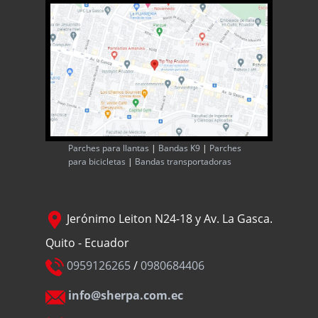
Parches para llantas
|
Bandas K9
|
Parches
para bicicletas
|
Bandas transportadoras
Jerónimo Leiton N24-18 y Av. La Gasca.
Quito - Ecuador
0959126265
/
0980684406
info@sherpa.com.ec