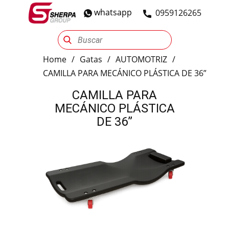
whatsapp
​0959126265
Sherpa Group
Reencauche
Automotriz
Industrial
Home
/
Gatas
/
AUTOMOTRIZ
/
CAMILLA PARA MECÁNICO PLÁSTICA DE 36”
CAMILLA PARA
MECÁNICO PLÁSTICA
DE 36”