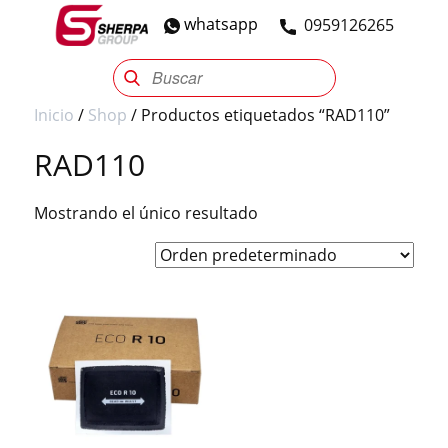
whatsapp
​0959126265
Sherpa Group
Reencauche
Automotriz
Industrial
Inicio
/
Shop
/ Productos etiquetados “RAD110”
RAD110
Mostrando el único resultado