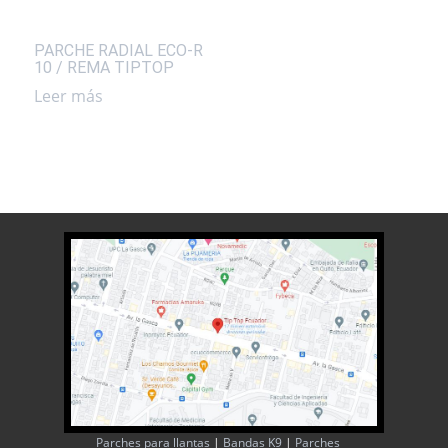
PARCHE RADIAL ECO-R
10 / REMA TIPTOP
Leer más
Parches para llantas
|
Bandas K9
|
Parches