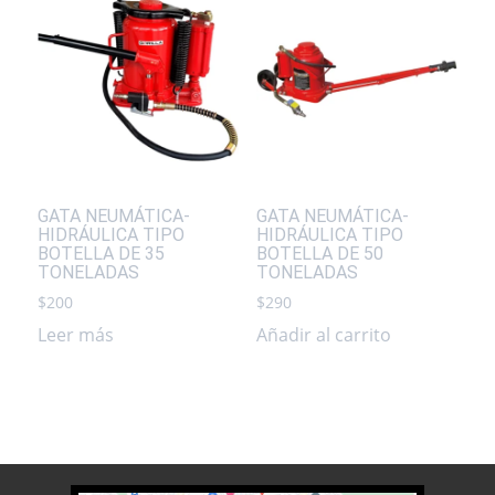
GATA NEUMÁTICA-
GATA NEUMÁTICA-
HIDRÁULICA TIPO
HIDRÁULICA TIPO
BOTELLA DE 35
BOTELLA DE 50
TONELADAS
TONELADAS
$
200
$
290
Leer más
Añadir al carrito