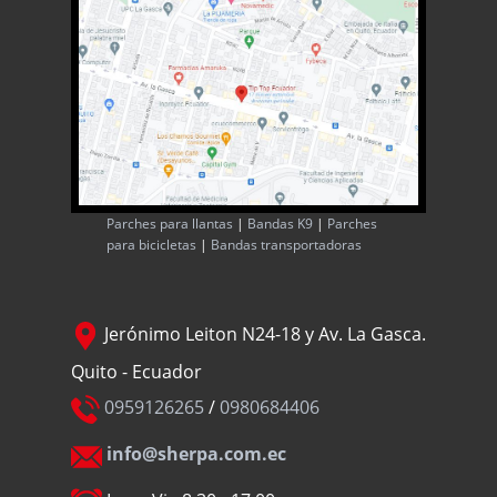
Parches para llantas
|
Bandas K9
|
Parches
para bicicletas
|
Bandas transportadoras
Jerónimo Leiton N24-18 y Av. La Gasca.
Quito - Ecuador
0959126265
/
0980684406
info@sherpa.com.ec