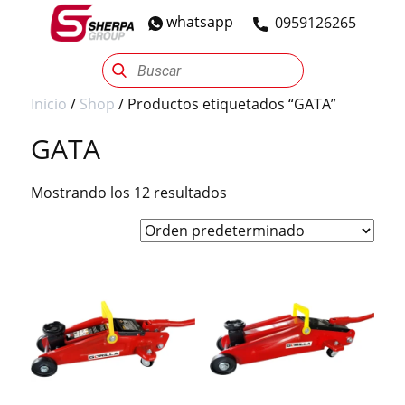
whatsapp
​0959126265
Sherpa Group
Reencauche
Automotriz
Industrial
Inicio
/
Shop
/ Productos etiquetados “GATA”
GATA
Mostrando los 12 resultados