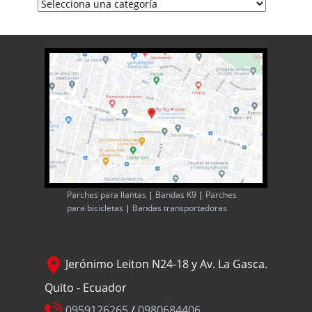
Parches para llantas
|
Bandas K9
|
Parches
para bicicletas
|
Bandas transportadoras
Jerónimo Leiton N24-18 y Av. La Gasca.
Quito - Ecuador
0959126265
/
0980684406