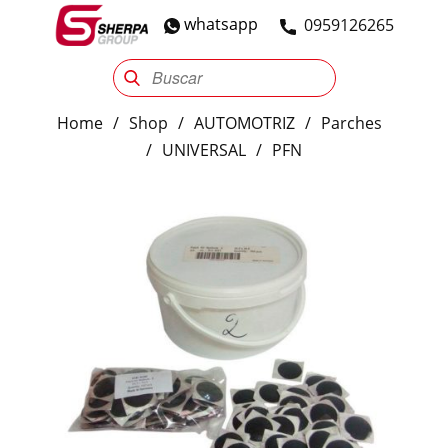
whatsapp
​0959126265
Sherpa Group
Reencauche
Automotriz
Industrial
Home
/
Shop
/
AUTOMOTRIZ
/
Parches
/
UNIVERSAL
/
PFN