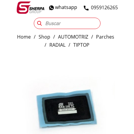
whatsapp
​0959126265
Sherpa Group
Reencauche
Automotriz
Industrial
Home
/
Shop
/
AUTOMOTRIZ
/
Parches
/
RADIAL
/
TIPTOP