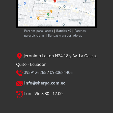
Parches para llantas
|
Bandas K9
|
Parches
para bicicletas
|
Bandas transportadoras
Jerónimo Leiton N24-18 y Av. La Gasca.
Quito - Ecuador
0959126265
/
0980684406
info@sherpa.com.ec
Lun - Vie 8:30 - 17:00