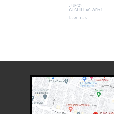
JUEGO
CUCHILLAS WFix1
Leer más