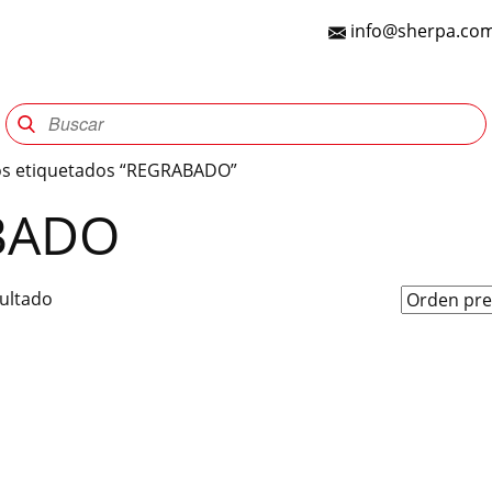
info@sherpa.com
Sherpa Group
Reencauche
Automotriz
Indu
os etiquetados “REGRABADO”
BADO
sultado