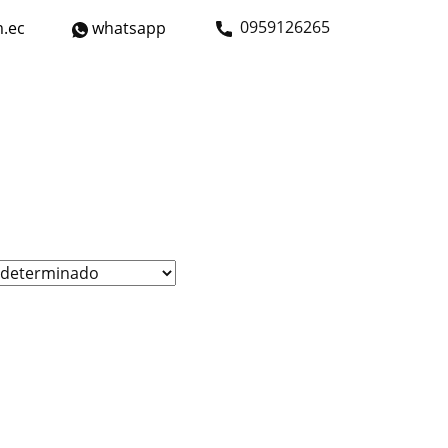
​0959126265
.ec
whatsapp
strial
Bicicletas
Nosotros
Contáctanos