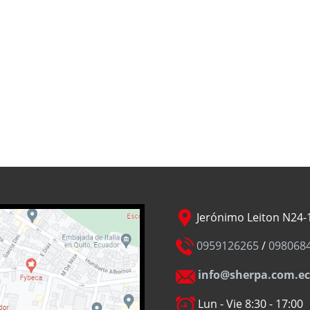
Jerónimo Leiton N24-1
0959126265
/
098068
info@sherpa.com.ec
Lun - Vie 8:30 - 17:00