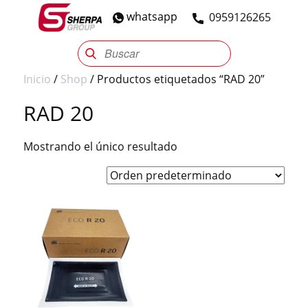
whatsapp
​0959126265
Sherpa Group
Reencauche
Automotriz
Industrial
Inicio
/
Shop
/ Productos etiquetados “RAD 20”
RAD 20
Mostrando el único resultado