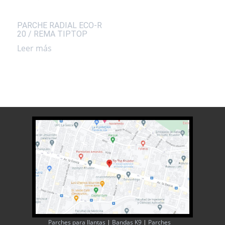
PARCHE RADIAL ECO-R
20 / REMA TIPTOP
Leer más
Parches para llantas
|
Bandas K9
|
Parches