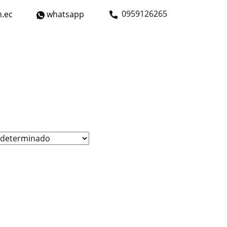
​0959126265
.ec
whatsapp
strial
Bicicletas
Nosotros
Contáctanos