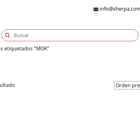
info@sherpa.com
Sherpa Group
Reencauche
Automotriz
Indu
s etiquetados “MOK”
sultado