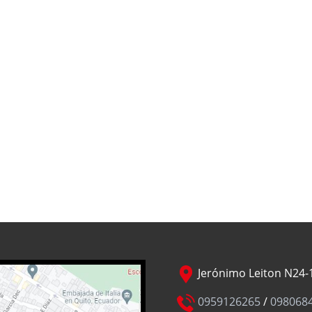
Jerónimo Leiton N24-1
0959126265
/
098068