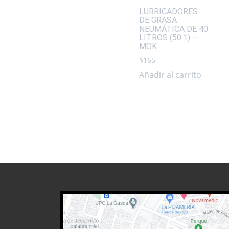
LUBRICADORES
DE GRASA
NEUMÁTICA DE 40
LITROS (50:1) –
MOK
$
165
Añadir al carrito