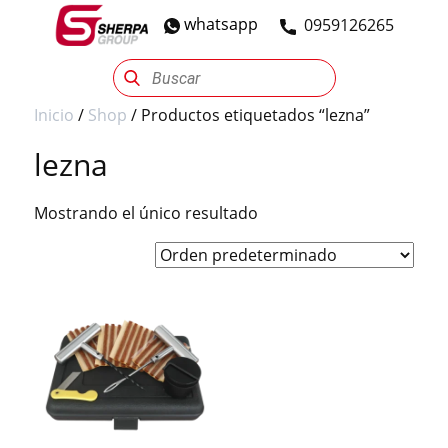
whatsapp
​0959126265
Sherpa Group
Reencauche
Automotriz
Industrial
Inicio
/
Shop
/ Productos etiquetados “lezna”
lezna
Mostrando el único resultado