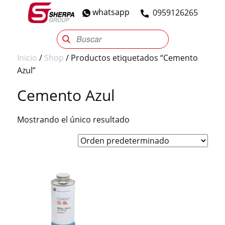
whatsapp
​0959126265
Sherpa Group
Reencauche
Automotriz
Industrial
Inicio
/
Shop
/ Productos etiquetados “Cemento
Azul”
Cemento Azul
Mostrando el único resultado