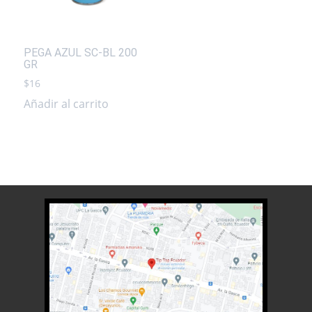
PEGA AZUL SC-BL 200
GR
$
16
Añadir al carrito