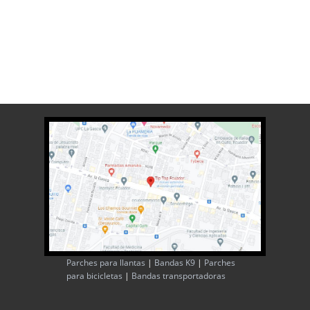
Parches para llantas
|
Bandas K9
|
Parches
para bicicletas
|
Bandas transportadoras