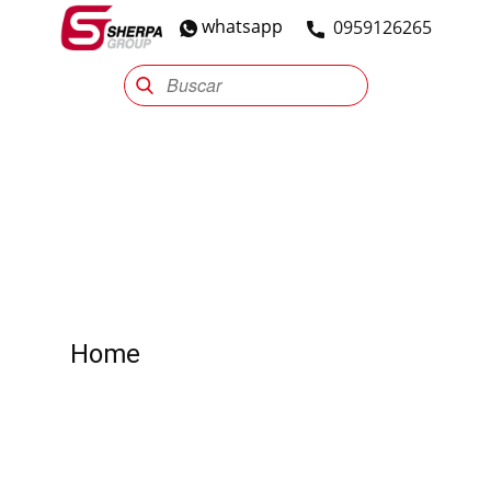
whatsapp
​0959126265
Sherpa Group
Reencauche
Automotriz
Industrial
Home