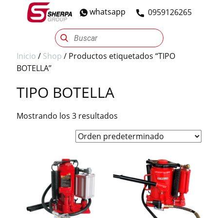
whatsapp
​0959126265
Sherpa Group
Reencauche
Automotriz
Industrial
Inicio
/
Shop
/ Productos etiquetados “TIPO
BOTELLA”
TIPO BOTELLA
Mostrando los 3 resultados