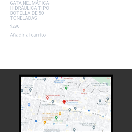
GATA NEUMÁTICA-
HIDRÁULICA TIPO
BOTELLA DE 50
TONELADAS
$
290
Añadir al carrito