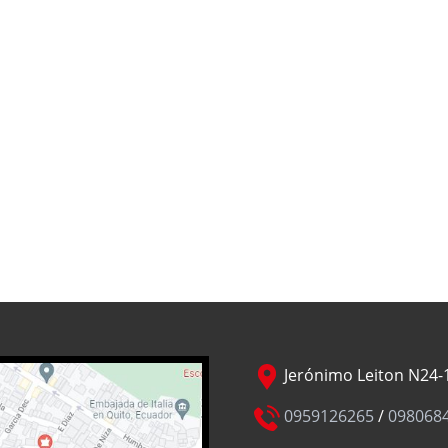
Jerónimo Leiton N24-1
0959126265
/
098068