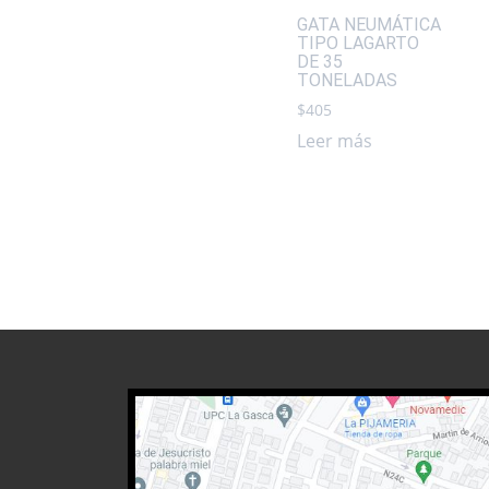
GATA NEUMÁTICA
TIPO LAGARTO
DE 35
TONELADAS
$
405
Leer más