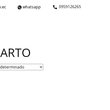
​0959126265
.ec
whatsapp
strial
Bicicletas
Nosotros
Contáctanos
GARTO