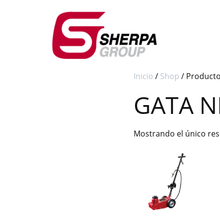
Inicio
/
Shop
/ Product
GATA N
Mostrando el único re